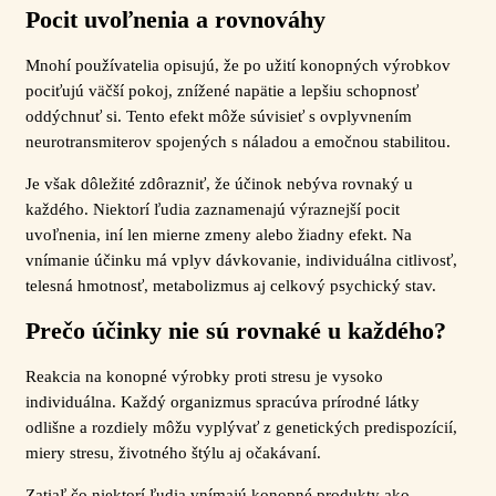
Pocit uvoľnenia a rovnováhy
Mnohí používatelia opisujú, že po užití konopných výrobkov
pociťujú väčší pokoj, znížené napätie a lepšiu schopnosť
oddýchnuť si. Tento efekt môže súvisieť s ovplyvnením
neurotransmiterov spojených s náladou a emočnou stabilitou.
Je však dôležité zdôrazniť, že účinok nebýva rovnaký u
každého. Niektorí ľudia zaznamenajú výraznejší pocit
uvoľnenia, iní len mierne zmeny alebo žiadny efekt. Na
vnímanie účinku má vplyv dávkovanie, individuálna citlivosť,
telesná hmotnosť, metabolizmus aj celkový psychický stav.
Prečo účinky nie sú rovnaké u každého?
Reakcia na konopné výrobky proti stresu je vysoko
individuálna. Každý organizmus spracúva prírodné látky
odlišne a rozdiely môžu vyplývať z genetických predispozícií,
miery stresu, životného štýlu aj očakávaní.
Zatiaľ čo niektorí ľudia vnímajú konopné produkty ako