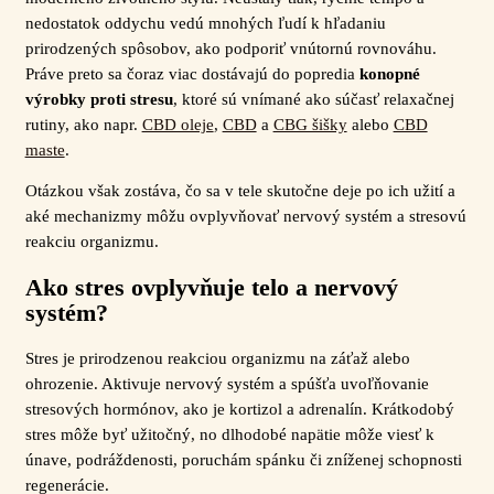
nedostatok oddychu vedú mnohých ľudí k hľadaniu
prirodzených spôsobov, ako podporiť vnútornú rovnováhu.
Práve preto sa čoraz viac dostávajú do popredia
konopné
výrobky proti stresu
, ktoré sú vnímané ako súčasť relaxačnej
rutiny, ako napr.
CBD oleje
,
CBD
a
CBG šišky
alebo
CBD
maste
.
Otázkou však zostáva, čo sa v tele skutočne deje po ich užití a
aké mechanizmy môžu ovplyvňovať nervový systém a stresovú
reakciu organizmu.
Ako stres ovplyvňuje telo a nervový
systém?
Stres je prirodzenou reakciou organizmu na záťaž alebo
ohrozenie. Aktivuje nervový systém a spúšťa uvoľňovanie
stresových hormónov, ako je kortizol a adrenalín. Krátkodobý
stres môže byť užitočný, no dlhodobé napätie môže viesť k
únave, podráždenosti, poruchám spánku či zníženej schopnosti
regenerácie.