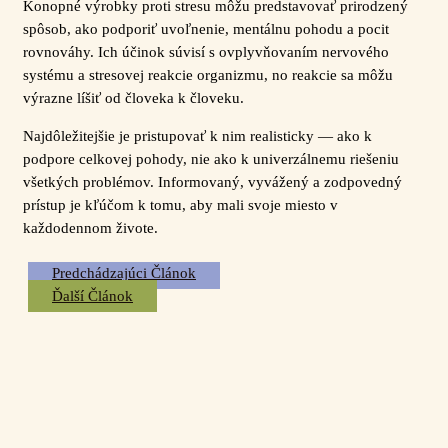
Konopné výrobky proti stresu môžu predstavovať prirodzený
spôsob, ako podporiť uvoľnenie, mentálnu pohodu a pocit
rovnováhy. Ich účinok súvisí s ovplyvňovaním nervového
systému a stresovej reakcie organizmu, no reakcie sa môžu
výrazne líšiť od človeka k človeku.
Najdôležitejšie je pristupovať k nim realisticky — ako k
podpore celkovej pohody, nie ako k univerzálnemu riešeniu
všetkých problémov. Informovaný, vyvážený a zodpovedný
prístup je kľúčom k tomu, aby mali svoje miesto v
každodennom živote.
Predchádzajúci Článok
Ďalší Článok