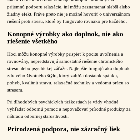
príjemnú podporu relaxácie, iní môžu zaznamenať slabší alebo
žiadny efekt. Práve preto nie je možné hovoriť o univerzálnom
riešení proti stresu, ktoré by fungovalo rovnako pre každého.
Konopné výrobky ako doplnok, nie ako
riešenie všetkého
Hoci môžu konopné výrobky prispieť k pocitu uvoľnenia a
rovnováhy, nepredstavujú samostatné riešenie chronického
stresu alebo psychickej záťaže. Najlepšie fungujú ako doplnok
zdravého životného štýlu, ktorý zahŕňa dostatok spánku,
pohyb, kvalitnú stravu, relaxačné techniky a vedomú prácu so
stresom.
Pri dlhodobých psychických ťažkostiach je vždy vhodné
vyhľadať odbornú pomoc a nepovažovať prírodné produkty za
náhradu odbornej starostlivosti.
Prirodzená podpora, nie zázračný liek