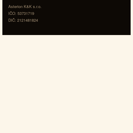
Asterion K&K s.r.o.
IČO: 53731719
DIČ: 2121481824
Navigácia
Domov
Asterion
Obchod
Blog