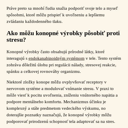
Práve preto sa mnohí ľudia snažia podporiť svoje telo a myseľ
spôsobmi, ktoré môžu prispieť k uvoľneniu a lepšiemu
zvládaniu každodenného tlaku.
Ako môžu konopné výrobky pôsobiť proti
stresu?
Konopné výrobky často obsahujú prírodné látky, ktoré
interagujú s
endokanabinoidným systémom
v tele. Tento systém
zohráva dôležitú úlohu pri regulácii nálady, stresovej reakcie,
spánku a celkovej rovnováhy organizmu.
Niektoré zložky konope môžu ovplyvňovať receptory v
nervovom systéme a modulovať vnímanie stresu. V praxi to
môže viesť k pocitu uvoľnenia, zníženiu vnútorného napätia a
podpore mentálneho komfortu. Mechanizmus účinku je
komplexný a stále predmetom vedeckého výskumu, no
doterajšie poznatky naznačujú, že konopné výrobky môžu
podporovať prirodzenú schopnosť tela adaptovať sa na stres.