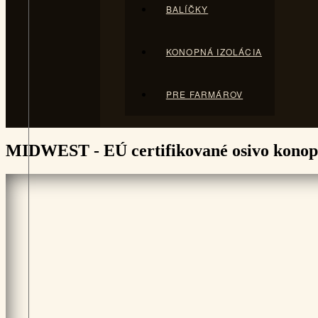
BALÍČKY
KONOPNÁ IZOLÁCIA
PRE FARMÁROV
MIDWEST - EÚ certifikované osivo konope