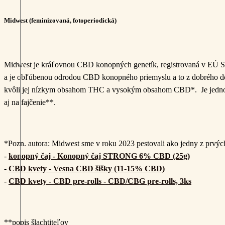
Midwest (feminizovaná, fotoperiodická)
Midwest je kráľovnou CBD konopných genetík, registrovaná v EÚ S
a je obľúbenou odrodou CBD konopného priemyslu a to z dobrého dôv
kvôli jej nízkym obsahom THC a vysokým obsahom CBD*. Je jednou z n
aj na fajčenie**.
*Pozn. autora: Midwest sme v roku 2023 pestovali ako jedny z prvýc
-
konopný čaj - Konopný čaj STRONG 6% CBD (25g)
-
CBD kvety - Vesna CBD šišky (11-15% CBD)
-
CBD kvety - CBD pre-rolls - CBD/CBG pre-rolls, 3ks
**popis šlachtiteľov