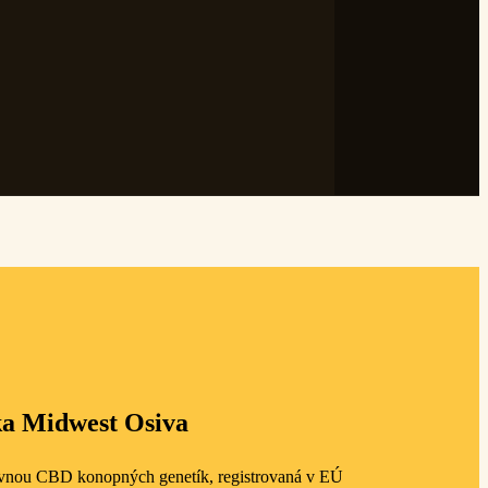
a Midwest Osiva
vnou CBD konopných genetík, registrovaná v EÚ