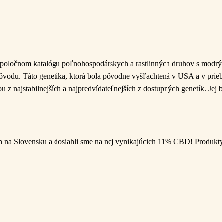
poločnom katalógu poľnohospodárskych a rastlinných druhov s modrým
odu. Táto genetika, ktorá bola pôvodne vyšľachtená v USA a v priebe
ajstabilnejších a najpredvídateľnejších z dostupných genetík. Jej bo
h na Slovensku a dosiahli sme na nej vynikajúcich 11% CBD! Produkty 