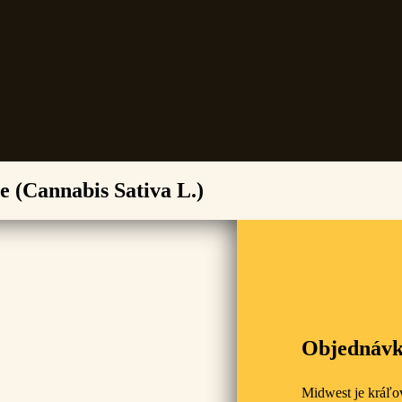
 (Cannabis Sativa L.)
Objednávk
Midwest je kráľo