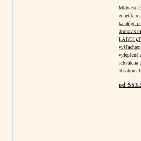
Midwest j
genetík, r
katalógu p
druhov s m
LABEL).Tát
vyšľachten
vylepšená a
schválená 
obsahom 
od 553.