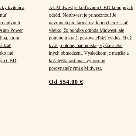
cky kvitnúca
Ak Midwest je kráľovnou CBD konopných
tnúť
odrôd, Northwest je princeznou! Je
po uplynutí
navrhnutá pre farmárov, ktorí chcú získať
 Auto-Power
všetko, čo ponúka odroda Midwest, ale
lina, ktorá
potrebujú kratší pestovateľský cyklus, či už
sádzať
kvôli, polohe, nadmorskej výške alebo
 ako iné
iných obmedzení. Výsledkom je menšia a
okým CBD
košatejšia rastlina s výnosnmi
porovnateľnými s Midwest.
Od 554.00 €