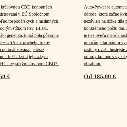
e kráľovnou CBD konopných
Auto-Power je automati
egistrovaná v EÚ Spoločnom
odroda, ktorá začne kvi
oľnohospodárskych a rastlinných
nezávisle na dĺžke dňa 
odrým štítkom (tzv. BLUE
konkrétneho počtu dní.
o genetika, ktorá bola pôvodne
je tiež oveľa menšia rast
á v USA a v priebehu rokov
umožňuje farmárom vy
 optimalizovaná, je teraz
rastliny oveľa hustejšie
pre trh EÚ kvôli jej nízkym
odrody konope s vys
THC a vysokým obsahom CBD*.
obsahom.
50 €
Od 185.00 €