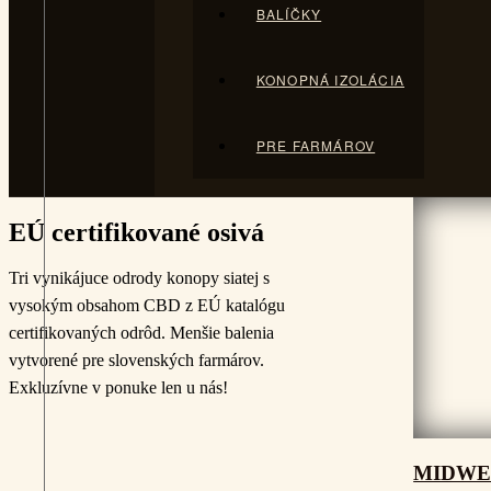
BALÍČKY
KONOPNÁ IZOLÁCIA
PRE FARMÁROV
EÚ certifikované osivá
Tri vynikájuce odrody konopy siatej s
vysokým obsahom CBD z EÚ katalógu
certifikovaných odrôd. Menšie balenia
vytvorené pre slovenských farmárov.
Exkluzívne v ponuke len u nás!
MIDWE