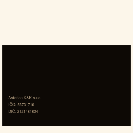
Asterion K&K s.r.o.
IČO: 53731719
DIČ: 2121481824