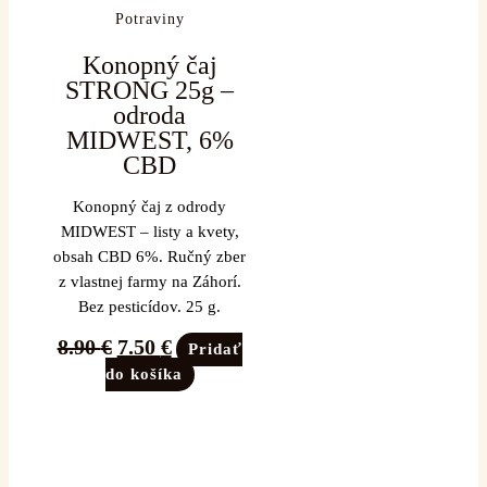
Potraviny
Konopný čaj
STRONG 25g –
odroda
MIDWEST, 6%
CBD
Konopný čaj z odrody
MIDWEST – listy a kvety,
obsah CBD 6%. Ručný zber
z vlastnej farmy na Záhorí.
Bez pesticídov. 25 g.
8.90
€
7.50
€
Pridať
do košíka