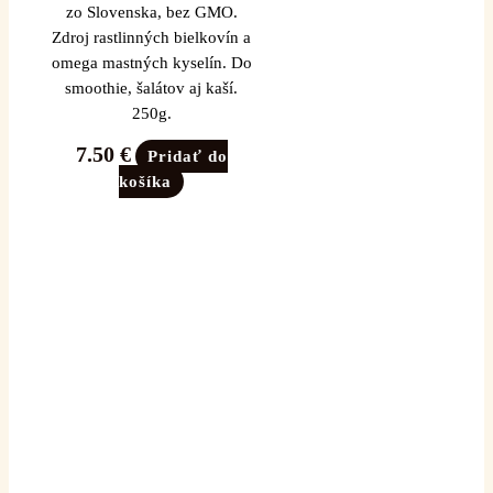
zo Slovenska, bez GMO.
Zdroj rastlinných bielkovín a
omega mastných kyselín. Do
smoothie, šalátov aj kaší.
250g.
7.50
€
Pridať do
košíka