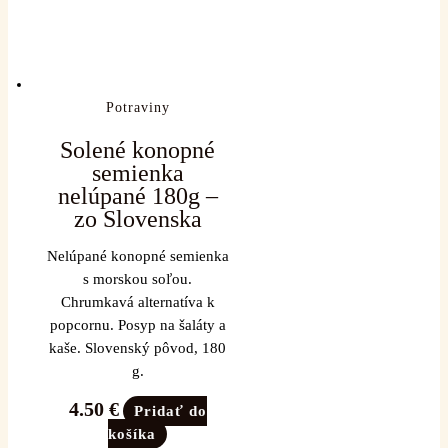
Potraviny
Solené konopné
semienka
nelúpané 180g –
zo Slovenska
Nelúpané konopné semienka
s morskou soľou.
Chrumkavá alternatíva k
popcornu. Posyp na šaláty a
kaše. Slovenský pôvod, 180
g.
4.50
€
Pridať do
košíka