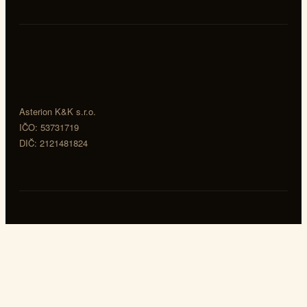
Asterion K&K s.r.o.
IČO: 53731719
DIČ: 2121481824
Navigácia
Domov
Asterion