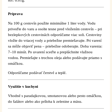
soľ: 0.01g.
Príprava
Na 100 g cestovín použite minimálne 1 liter vody. Vodu
priveďte do varu a osolte tesne pred vložením cestovín – pri
bezlepkových cestovinách odporúčame viac soli. Cestoviny
vložte do vriacej vody a priebežne premiešavajte. Pri varení
sa môže objaviť pena – priebežne odoberajte. Doba varenia:
7–10 minút. Po uvarení sceďte a prepláchnite vlažnou
vodou. Premiešajte s trochou oleja alebo podávajte priamo s
omáčkou.
Odporúčame podávať čerstvé a teplé.
Využitie v kuchyni
Vhodné s paradajkovou, smotanovou alebo pesto omáčkou,
do šalátov alebo ako príloha k zelenine a mäsu.