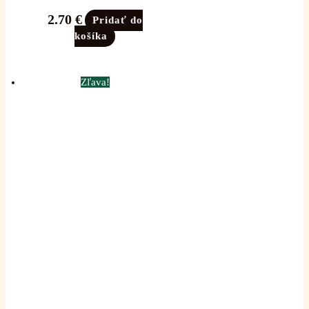
2.70
€
Pridať do
košíka
Zľava!