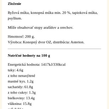
Zloženie
Ryžová múka, konopná múka min. 20 %, tapioková múka,
psyllium.
Môže obsahovať stopy arašídov a orechov.
Hmotnosť: 200 g.
Výrobca: Konopný dvor OZ, distribúcia: Asterion.
Nutričné hodnoty na 100 g
Energetická hodnota: 1417kJ/330kcal
tuky: 4.6g
z toho nenasýtené
mastné kys. 1.2g
sacharidy: 61.8g
z toho cukry: 1.3g
bielkoviny: 13.4g
vláknina: 15.8g