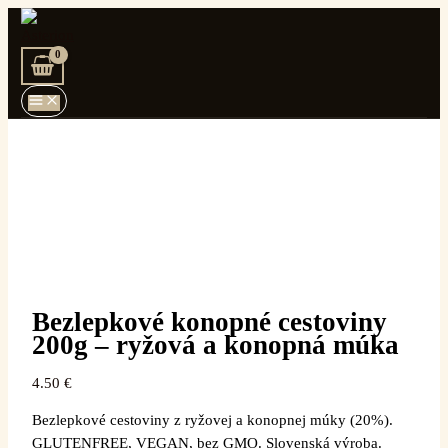
Main
Pôvodná
Aktuálna
Preskočiť
množstvo
Menu
cena
cena
na
Bezlepkové
bola:
je:
obsah
konopné
8.90 €.
7.50 €.
cestoviny
200g
–
ryžová
a
konopná
múka
Bezlepkové konopné cestoviny
200g – ryžová a konopná múka
4.50
€
Bezlepkové cestoviny z ryžovej a konopnej múky (20%).
GLUTENFREE, VEGAN, bez GMO. Slovenská výroba.