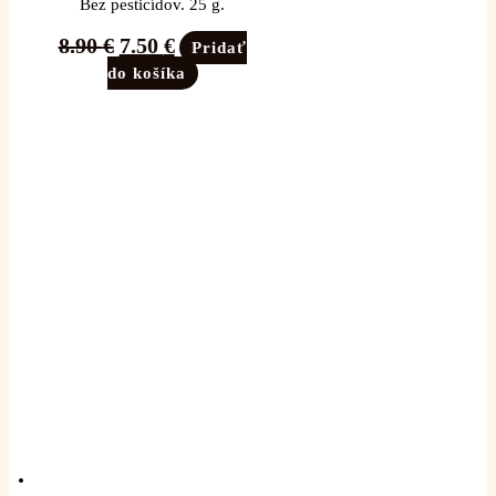
Bez pesticídov. 25 g.
8.90
€
7.50
€
Pridať
do košíka