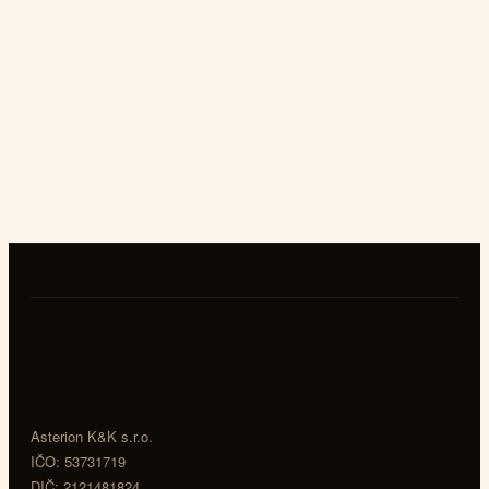
Asterion K&K s.r.o.
IČO: 53731719
DIČ: 2121481824