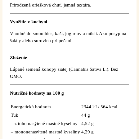
Prirodzená oriešková chuť, jemná textúra.
Využitie v kuchyni
Vhodné do smoothies, kaší, jogurtov a müsli. Ako posyp na
šaláty alebo surovina pri pečení.
Zloženie
Lúpané semená konopy siatej (Cannabis Sativa L.). Bez
GMO.
Nutričné hodnoty na 100 g
Energetická hodnota
2344 kJ / 564 kcal
Tuk
44 g
– z toho nasýtené mastné kyseliny
4,52 g
– mononenasýtené mastné kyseliny
4,29 g