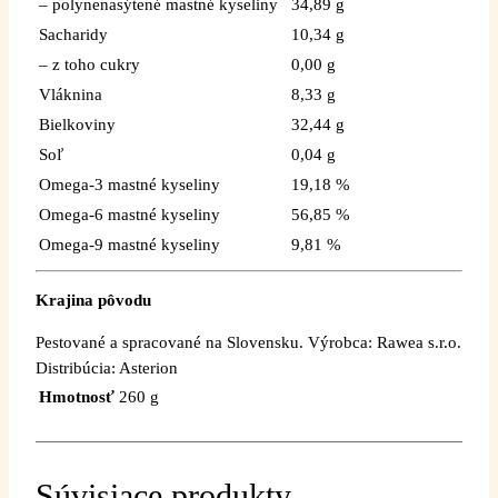
– polynenasýtené mastné kyseliny
34,89 g
Sacharidy
10,34 g
– z toho cukry
0,00 g
Vláknina
8,33 g
Bielkoviny
32,44 g
Soľ
0,04 g
Omega-3 mastné kyseliny
19,18 %
Omega-6 mastné kyseliny
56,85 %
Omega-9 mastné kyseliny
9,81 %
Krajina pôvodu
Pestované a spracované na Slovensku. Výrobca: Rawea s.r.o.
Distribúcia: Asterion
Hmotnosť
260 g
Súvisiace produkty