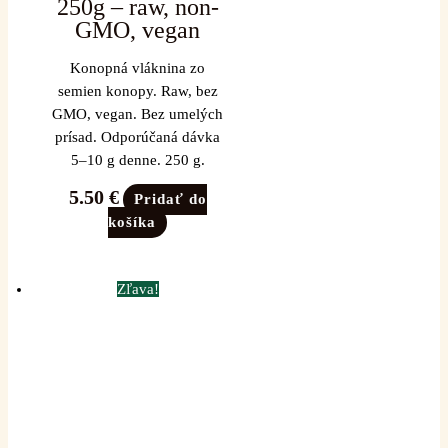
250g – raw, non-
GMO, vegan
Konopná vláknina zo
semien konopy. Raw, bez
GMO, vegan. Bez umelých
prísad. Odporúčaná dávka
5–10 g denne. 250 g.
5.50
€
Pridať do
košíka
Zľava!