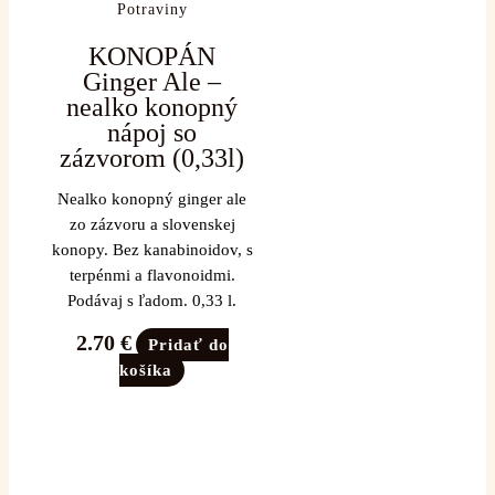
Potraviny
KONOPÁN
Ginger Ale –
nealko konopný
nápoj so
zázvorom (0,33l)
Nealko konopný ginger ale
zo zázvoru a slovenskej
konopy. Bez kanabinoidov, s
terpénmi a flavonoidmi.
Podávaj s ľadom. 0,33 l.
2.70
€
Pridať do
košíka