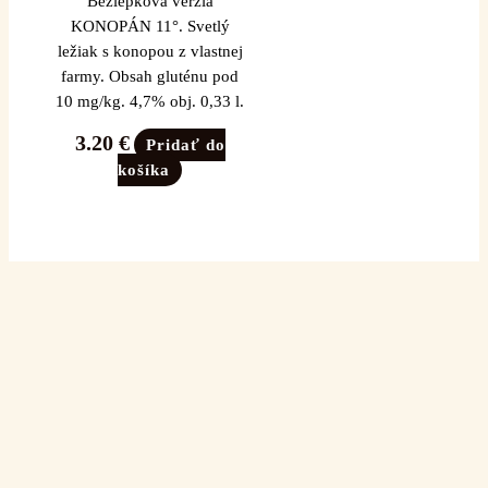
Bezlepková verzia
KONOPÁN 11°. Svetlý
ležiak s konopou z vlastnej
farmy. Obsah gluténu pod
10 mg/kg. 4,7% obj. 0,33 l.
3.20
€
Pridať do
košíka