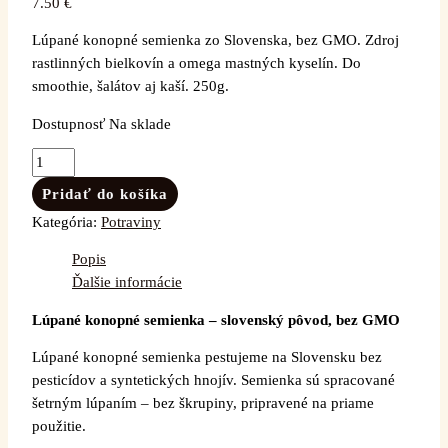
7.50
€
Lúpané konopné semienka zo Slovenska, bez GMO. Zdroj
rastlinných bielkovín a omega mastných kyselín. Do
smoothie, šalátov aj kaší. 250g.
Dostupnosť
Na sklade
Pridať do košíka
Kategória:
Potraviny
Popis
Ďalšie informácie
Lúpané konopné semienka – slovenský pôvod, bez GMO
Lúpané konopné semienka pestujeme na Slovensku bez
pesticídov a syntetických hnojív. Semienka sú spracované
šetrným lúpaním – bez škrupiny, pripravené na priame
použitie.