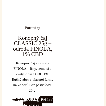
Potraviny
Konopný čaj
CLASSIC 25g –
odroda FINOLA,
1% CBD
Konopný čaj z odrody
FINOLA – listy, semená a
kvety, obsah CBD 1%.
Ručný zber z vlastnej farmy
na Záhorí. Bez pesticídov.
25 g.
5.90
€
5.00
€
Pridať
do košíka