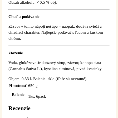
Obsah alkoholu: < 0,5 % obj.
Chuť a podávanie
Zázvor v tomto nápoji neštípe – naopak, dodáva svieži a
chladiaci charakter. Najlepšie podávať s ľadom a kúskom
citrónu.
Zloženie
Voda, glukózovo-fruktózový sirup, zázvor, konopa siata
(Cannabis Sativa L.), kyselina citrónová, pivné kvasinky.
Objem: 0,33 l. Balenie: sklo (fľaše sú nevratné).
Hmotnosť
650 g
Balenie
1ks, 6pack
Recenzie