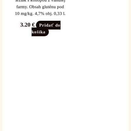
ležiak s konopou z vlastnej
farmy. Obsah gluténu pod
10 mg/kg. 4,7% obj. 0,33 l.
3.20
€
Pridať do
košíka