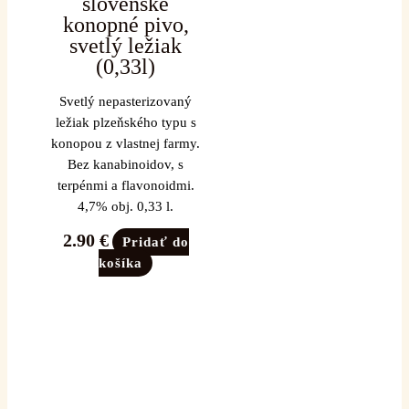
slovenské
konopné pivo,
svetlý ležiak
(0,33l)
Svetlý nepasterizovaný
ležiak plzeňského typu s
konopou z vlastnej farmy.
Bez kanabinoidov, s
terpénmi a flavonoidmi.
4,7% obj. 0,33 l.
2.90
€
Pridať do
košíka