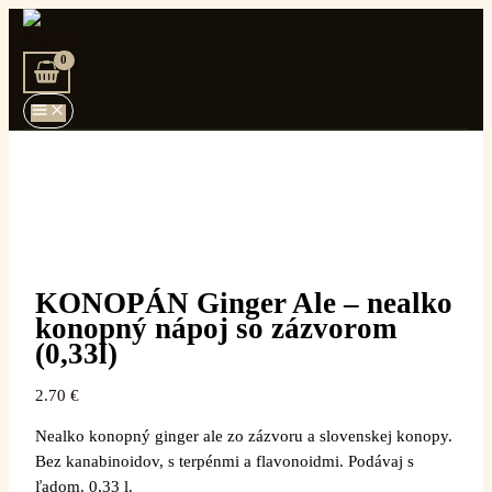
Main
Pôvodná
Aktuálna
Preskočiť
množstvo
Menu
cena
cena
na
KONOPÁN
bola:
je:
obsah
Ginger
5.90 €.
5.00 €.
Ale
–
nealko
konopný
nápoj
so
zázvorom
(0,33l)
KONOPÁN Ginger Ale – nealko
konopný nápoj so zázvorom
(0,33l)
2.70
€
Nealko konopný ginger ale zo zázvoru a slovenskej konopy.
Bez kanabinoidov, s terpénmi a flavonoidmi. Podávaj s
ľadom. 0,33 l.