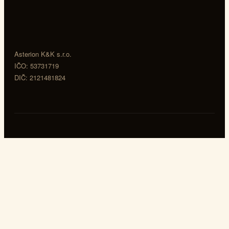
Asterion K&K s.r.o.
IČO: 53731719
DIČ: 2121481824
Navigácia
Domov
Asterion
Obchod
Blog